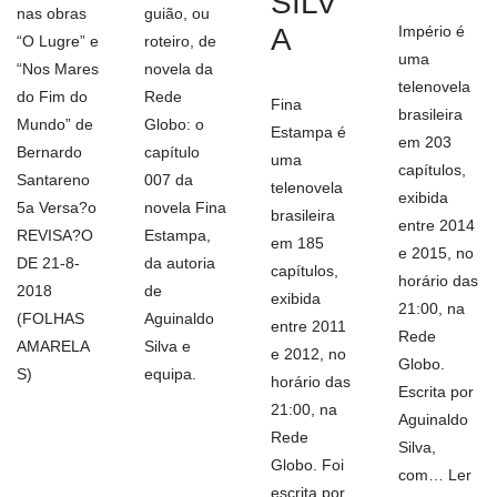
SILV
nas obras
guião, ou
A
Império é
“O Lugre” e
roteiro, de
uma
“Nos Mares
novela da
telenovela
do Fim do
Rede
Fina
brasileira
Mundo” de
Globo: o
Estampa é
em 203
Bernardo
capítulo
uma
capítulos,
Santareno
007 da
telenovela
exibida
5a Versa?o
novela Fina
brasileira
entre 2014
REVISA?O
Estampa,
em 185
e 2015, no
DE 21-8-
da autoria
capítulos,
horário das
2018
de
exibida
21:00, na
(FOLHAS
Aguinaldo
entre 2011
Rede
AMARELA
Silva e
e 2012, no
Globo.
S)
equipa.
horário das
Escrita por
21:00, na
Aguinaldo
Rede
Silva,
Globo. Foi
com…
Ler
escrita por