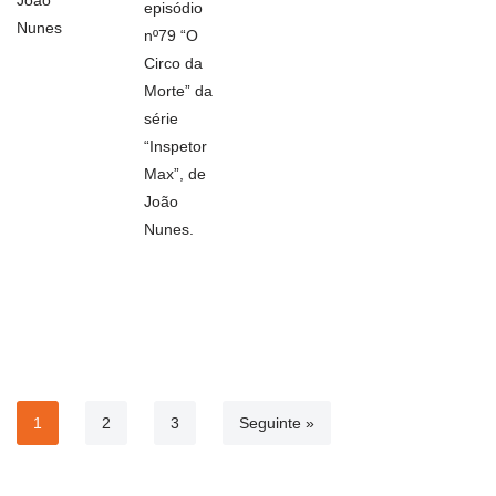
João
episódio
Nunes
nº79 “O
Circo da
Morte” da
série
“Inspetor
Max”, de
João
Nunes.
1
2
3
Seguinte »