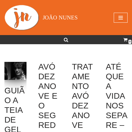
Avançar
JOÃO NUNES
para
o
conteúdo
0
AVÓ
TRAT
ATÉ
DEZ
AME
QUE
ANO
NTO
A
GUIÃ
VE E
AVÓ
VIDA
O A
O
DEZ
NOS
TEIA
SEG
ANO
SEPA
DE
RED
VE
RE –
GEL