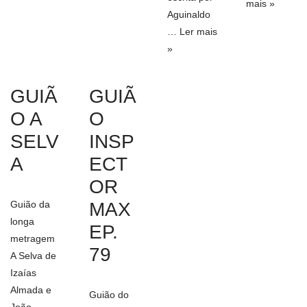
mais »
Aguinaldo
…
Ler mais
»
GUIÃ
GUIÃ
O A
O
SELV
INSP
A
ECT
OR
Guião da
MAX
longa
EP.
metragem
79
A Selva de
Izaías
Almada e
Guião do