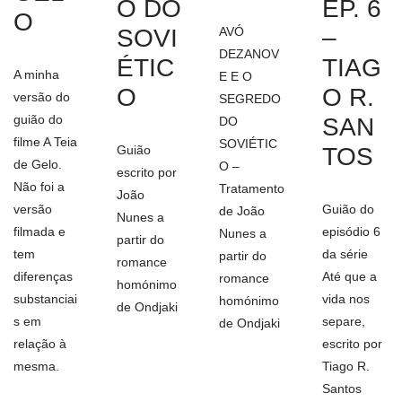
O DO
EP. 6
O
SOVI
AVÓ
–
DEZANOV
ÉTIC
TIAG
A minha
E E O
O
O R.
versão do
SEGREDO
guião do
SAN
DO
filme A Teia
SOVIÉTIC
Guião
TOS
de Gelo.
O –
escrito por
Não foi a
Tratamento
João
versão
Guião do
de João
Nunes a
filmada e
episódio 6
Nunes a
partir do
tem
da série
partir do
romance
diferenças
Até que a
romance
homónimo
substanciai
vida nos
homónimo
de Ondjaki
s em
separe,
de Ondjaki
relação à
escrito por
mesma.
Tiago R.
Santos