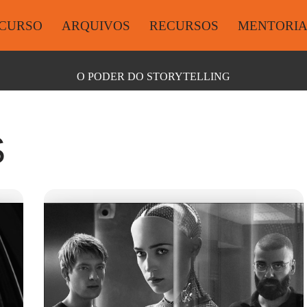
CURSO
ARQUIVOS
RECURSOS
MENTORI
O PODER DO STORYTELLING
S