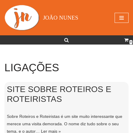
Avançar
JOÃO NUNES
para
o
conteúdo
0
LIGAÇÕES
SITE SOBRE ROTEIROS E
ROTEIRISTAS
Sobre Roteiros e Roteiristas é um site muito interessante que
merece uma visita demorada. O nome diz tudo sobre o seu
tema, e o autor…
Ler mais »