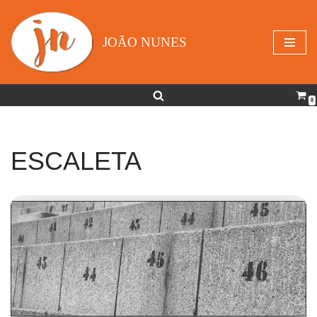
Avançar
JOÃO NUNES
para
o
conteúdo
0
ESCALETA