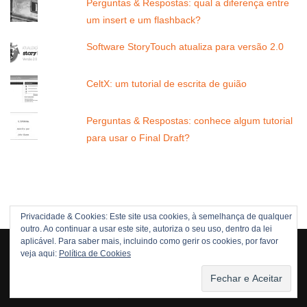
Perguntas & Respostas: qual a diferença entre
um insert e um flashback?
Software StoryTouch atualiza para versão 2.0
CeltX: um tutorial de escrita de guião
Perguntas & Respostas: conhece algum tutorial
para usar o Final Draft?
Privacidade & Cookies: Este site usa cookies, à semelhança de qualquer
outro. Ao continuar a usar este site, autoriza o seu uso, dentro da lei
Direitos Reservados © 2005 -[current_year] JOÃO NUNES
aplicável. Para saber mais, incluindo como gerir os cookies, por favor
veja aqui:
Política de Cookies
POLÍTICA DE DIREITOS
POLÍTICA DE PRIVACIDADE
Neve
| Criado com
WordPress