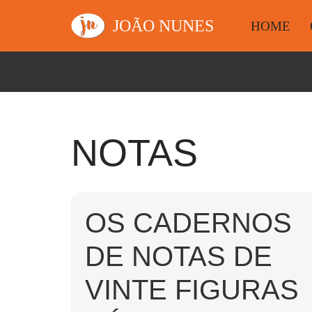
JOÃO NUNES
HOME
Avançar
para
o
conteúdo
NOTAS
OS CADERNOS
DE NOTAS DE
VINTE FIGURAS