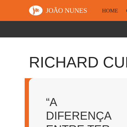
JOÃO NUNES
HOME
Avançar
para
o
conteúdo
RICHARD CU
“A
DIFERENÇA