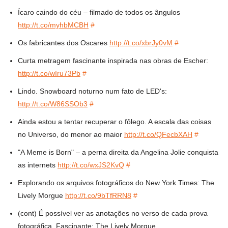
Ícaro caindo do céu – filmado de todos os ângulos
http://t.co/myhbMCBH
#
Os fabricantes dos Oscares
http://t.co/xbrJy0vM
#
Curta metragem fascinante inspirada nas obras de Escher:
http://t.co/wIru73Pb
#
Lindo. Snowboard noturno num fato de LED's:
http://t.co/W86SSOb3
#
Ainda estou a tentar recuperar o fôlego. A escala das coisas
no Universo, do menor ao maior
http://t.co/QFecbXAH
#
"A Meme is Born" – a perna direita da Angelina Jolie conquista
as internets
http://t.co/wxJS2KvQ
#
Explorando os arquivos fotográficos do New York Times: The
Lively Morgue
http://t.co/9bTfRRN8
#
(cont) É possível ver as anotações no verso de cada prova
fotográfica. Fascinante: The Lively Morgue