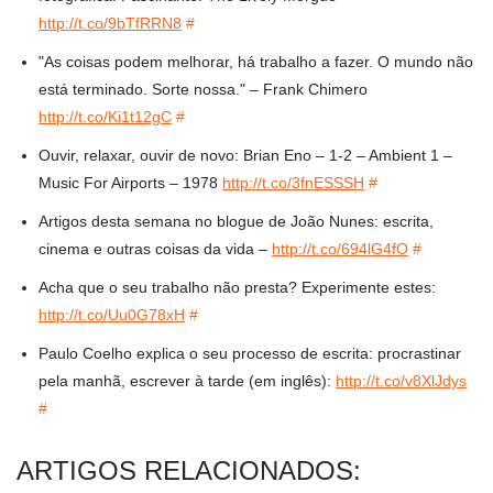
http://t.co/9bTfRRN8
#
"As coisas podem melhorar, há trabalho a fazer. O mundo não
está terminado. Sorte nossa." – Frank Chimero
http://t.co/Ki1t12gC
#
Ouvir, relaxar, ouvir de novo: Brian Eno – 1-2 – Ambient 1 –
Music For Airports – 1978
http://t.co/3fnESSSH
#
Artigos desta semana no blogue de João Nunes: escrita,
cinema e outras coisas da vida –
http://t.co/694lG4fO
#
Acha que o seu trabalho não presta? Experimente estes:
http://t.co/Uu0G78xH
#
Paulo Coelho explica o seu processo de escrita: procrastinar
pela manhã, escrever à tarde (em inglês):
http://t.co/v8XlJdys
#
ARTIGOS RELACIONADOS: