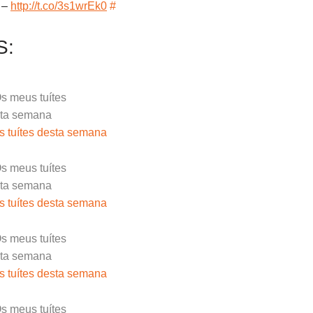
 –
http://t.co/3s1wrEk0
#
S:
 tuítes desta semana
 tuítes desta semana
 tuítes desta semana