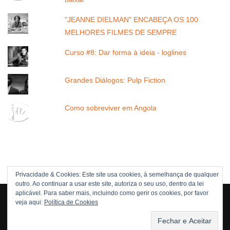
"JEANNE DIELMAN" ENCABEÇA OS 100
MELHORES FILMES DE SEMPRE
Curso #8: Dar forma à ideia - loglines
Grandes Diálogos: Pulp Fiction
Como sobreviver em Angola
Privacidade & Cookies: Este site usa cookies, à semelhança de qualquer
outro. Ao continuar a usar este site, autoriza o seu uso, dentro da lei
Direitos Reservados © 2005 -[current_year] JOÃO NUNES
aplicável. Para saber mais, incluindo como gerir os cookies, por favor
veja aqui:
Política de Cookies
POLÍTICA DE DIREITOS
POLÍTICA DE PRIVACIDADE