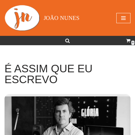
Avançar
JOÃO NUNES
para
o
conteúdo
0
É ASSIM QUE EU
ESCREVO