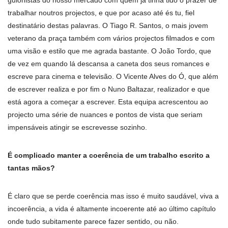
guionistas do nosso mercado com quem já tinha tido o prazer de
trabalhar noutros projectos, e que por acaso até és tu, fiel
destinatário destas palavras. O Tiago R. Santos, o mais jovem
veterano da praça também com vários projectos filmados e com
uma visão e estilo que me agrada bastante. O João Tordo, que
de vez em quando lá descansa a caneta dos seus romances e
escreve para cinema e televisão. O Vicente Alves do Ó, que além
de escrever realiza e por fim o Nuno Baltazar, realizador e que
está agora a começar a escrever. Esta equipa acrescentou ao
projecto uma série de nuances e pontos de vista que seriam
impensáveis atingir se escrevesse sozinho.
É complicado manter a coerência de um trabalho escrito a
tantas mãos?
É claro que se perde coerência mas isso é muito saudável, viva a
incoerência, a vida é altamente incoerente até ao último capítulo
onde tudo subitamente parece fazer sentido, ou não.