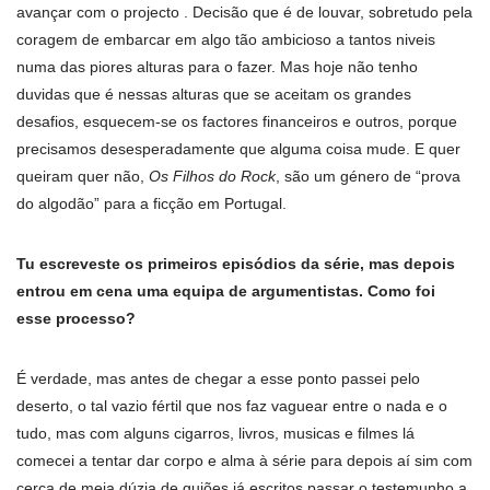
avançar com o projecto . Decisão que é de louvar, sobretudo pela
coragem de embarcar em algo tão ambicioso a tantos niveis
numa das piores alturas para o fazer. Mas hoje não tenho
duvidas que é nessas alturas que se aceitam os grandes
desafios, esquecem-se os factores financeiros e outros, porque
precisamos desesperadamente que alguma coisa mude. E quer
queiram quer não,
Os Filhos do Rock
, são um género de “prova
do algodão” para a ficção em Portugal.
Tu escreveste os primeiros episódios da série, mas depois
entrou em cena uma equipa de argumentistas. Como foi
esse processo?
É verdade, mas antes de chegar a esse ponto passei pelo
deserto, o tal vazio fértil que nos faz vaguear entre o nada e o
tudo, mas com alguns cigarros, livros, musicas e filmes lá
comecei a tentar dar corpo e alma à série para depois aí sim com
cerca de meia dúzia de guiões já escritos passar o testemunho a