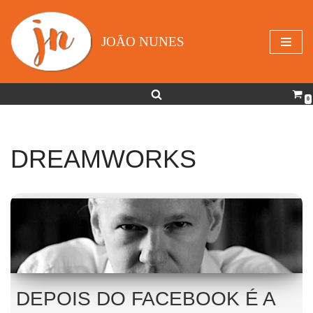
Avançar
JOÃO NUNES
para
o
conteúdo
0
DREAMWORKS
DEPOIS DO FACEBOOK É A