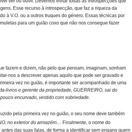
ível ver ou ouvir. Devemos evitar todas as introspecções que
gens. Esse recurso à introspecção, que faz a riqueza da
do à V.O. ou a outros truques do género. Essas técnicas por
muletas para um guião coxo que não nos consegue fazer
que fazem e dizem, não pelo que pensam, imaginam, sonham
itar-nos a descrever apenas aquilo que pode ser gravado e
imeira vez no guião, é importante ser acompanhado de uma
da-livros e gerente da propriedade, GUERREIRO, sai do
ouco encurvado, vestido com sobriedade.
uzido pela primeira vez no guião, o seu nome deve também
, no exterior do armazém…
Finalmente, o nome do
ntes das suas falas, de forma a identificar sem engano quem