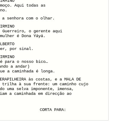
FIRMINO
moço. Aqui todas as
no.
 a senhora com o olhar.
FIRMINO
 Guerreiro, o gerente aqui
mulher é Dona Yáyá.
ALBERTO
er, por sinal.
FIRMINO
é para o nosso bico…
ando a andar)
ue a caminhada é longa.
ERAPILHEIRA às costas, e a MALA DE
 trilha à sua frente: um caminho cujo
do uma selva imponente, imensa,
iam a caminhada em direcção ao
CORTA PARA: