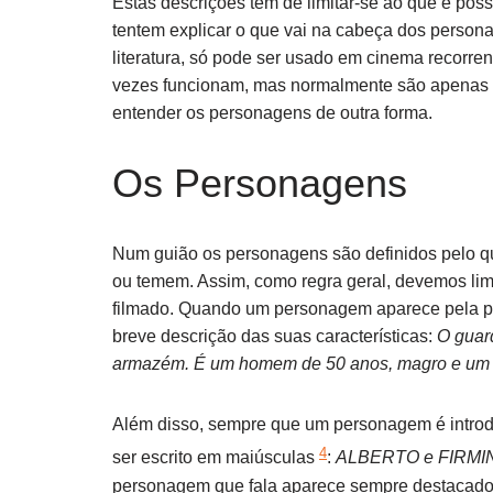
Estas descrições têm de limitar-se ao que é poss
tentem explicar o que vai na cabeça dos persona
literatura, só pode ser usado em cinema recorren
vezes funcionam, mas normalmente são apenas 
entender os personagens de outra forma.
Os Personagens
Num guião os personagens são definidos pelo 
ou temem. Assim, como regra geral, devemos lim
filmado. Quando um personagem aparece pela pr
breve descrição das suas características:
O guar
armazém. É um homem de 50 anos, magro e um p
Além disso, sempre que um personagem é introd
4
ser escrito em maiúsculas
:
ALBERTO e FIRMINO
personagem que fala aparece sempre destacado a