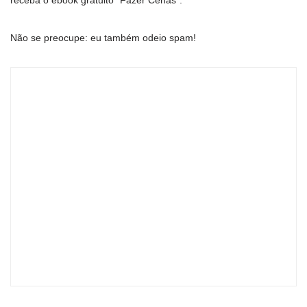
receba o ebook gratuito “Fazer Cenas”.
Não se preocupe: eu também odeio spam!