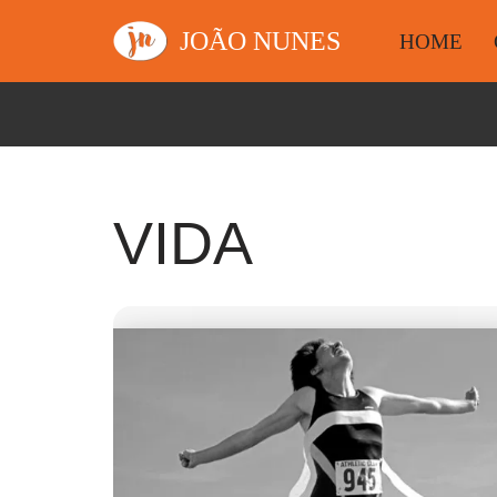
JOÃO NUNES
HOME
Avançar
para
o
conteúdo
VIDA