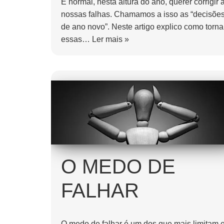
É normal, nesta altura do ano, querer corrigir 
nossas falhas. Chamamos a isso as “decisõe
de ano novo”. Neste artigo explico como torna
essas…
Ler mais »
O MEDO DE
FALHAR
O medo de falhar é um dos que mais limitam 