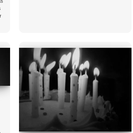
as
s
r
e