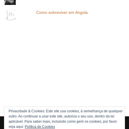
Como sobreviver em Angola
Privacidade & Cookies: Este site usa cookies, à semelhança de qualquer
outro. Ao continuar a usar este site, autoriza o seu uso, dentro da lei
Direitos Reservados © 2005 -[current_year] JOÃO NUNES
aplicável. Para saber mais, incluindo como gerir os cookies, por favor
veja aqui:
Política de Cookies