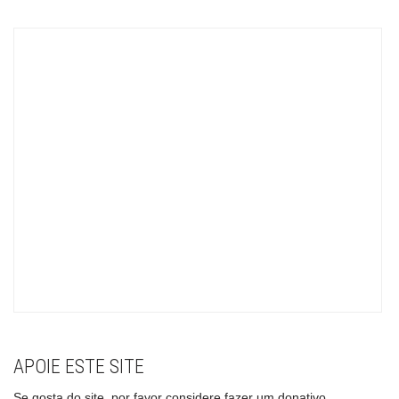
APOIE ESTE SITE
Se gosta do site, por favor considere fazer um donativo.