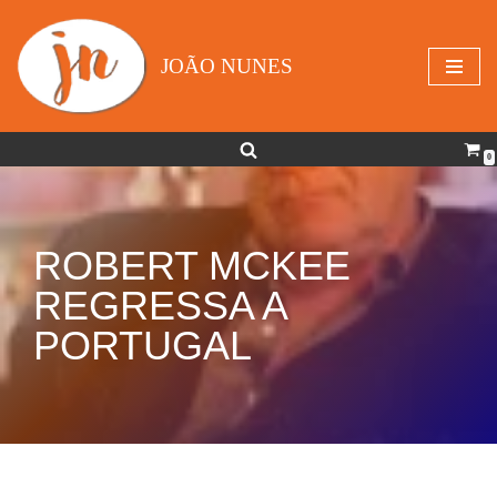
Avançar
JOÃO NUNES
para
o
conteúdo
0
ROBERT MCKEE
REGRESSA A
PORTUGAL