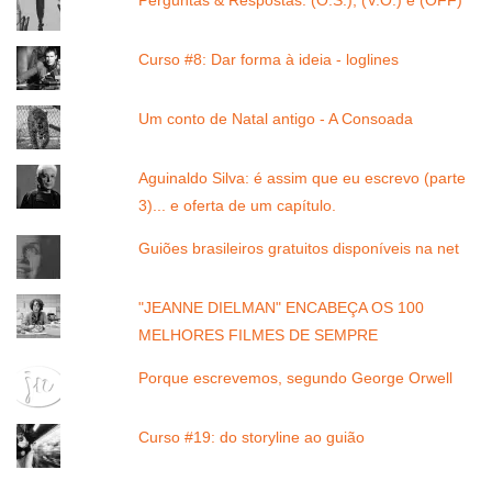
Perguntas & Respostas: (O.S.), (V.O.) e (OFF)
Curso #8: Dar forma à ideia - loglines
Um conto de Natal antigo - A Consoada
Aguinaldo Silva: é assim que eu escrevo (parte
3)... e oferta de um capítulo.
Guiões brasileiros gratuitos disponíveis na net
"JEANNE DIELMAN" ENCABEÇA OS 100
MELHORES FILMES DE SEMPRE
Porque escrevemos, segundo George Orwell
Curso #19: do storyline ao guião