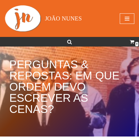
Avançar
JOÃO NUNES
para
o
conteúdo
0
PERGUNTAS &
REPOSTAS: EM QUE
ORDEM DEVO
ESCREVER AS
CENAS?