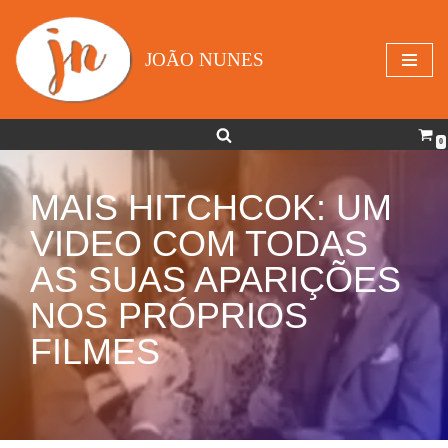
Avançar
JOÃO NUNES
para
o
conteúdo
0
MAIS HITCHCOK: UM
VIDEO COM TODAS
AS SUAS APARIÇÕES
NOS PRÓPRIOS
FILMES