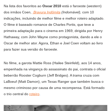
Na lista dos favoritos ao
Oscar 2010
está o faroeste (
western
)
dos irmãos Coen,
Bravura Indômita
(Indomável),
com 10
indicações, incluindo de melhor filme e melhor roteiro adaptado.
O filme é baseado romance de Charles Portis, que teve a
primeira adaptação para o cinema em 1969, dirigida por Henry
Hathaway, com John Wayne como protagonista, dando a ele o
Oscar de melhor ator. Agora, Ethan e Joel Coen voltam ao livro
para fazer sua versão do faroeste.
No filme, a garota Mattie Ross (Hailee Steinfeld), aos 14 anos,
empenhada na vingança do assassinato do pai, contrata o oficial
beberrão Rooster Cogburn (Jeff Bridges). A trama cruza com
LaBoeuf (Matt Damon), um Texas Ranger que também busca o
mesmo criminoso por causa de uma recompensa. Está formado
o trio central do
roteiro
.