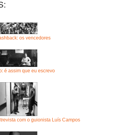
S:
lashback: os vencedores
ro: é assim que eu escrevo
ntrevista com o guionista Luís Campos