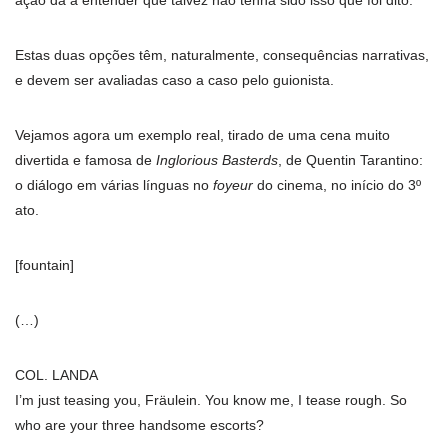
ação dá a entender que talvez não tenha sido isso que foi dito.
Estas duas opções têm, naturalmente, consequências narrativas,
e devem ser avaliadas caso a caso pelo guionista.
Vejamos agora um exemplo real, tirado de uma cena muito
divertida e famosa de
Inglorious Basterds
, de Quentin Tarantino:
o diálogo em várias línguas no
foyeur
do cinema, no início do 3º
ato.
[fountain]
(…)
COL. LANDA
I’m just teasing you, Fräulein. You know me, I tease rough. So
who are your three handsome escorts?