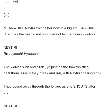
[fountain]
(…)
MEANWHILE Neytiri swings her bow in a big arc, CRACKING
IT across the heads and shoulders of two remaining wolves.
NEYTIRI
Rrreeyaaah! Hyaaaah!!
The wolves slink and circle, yelping as the bow whistles
past them. Finally they break and run, with Neytiri chasing and–
They bound away through the foliage as she SHOUTS after
them–
NEYTIRI