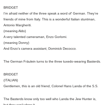
BRIDGET
I’m afraid neither of the three speak a word of' German. They’re
friends of mine from Italy. This is a wonderful Italian stuntman,
Antonio Margheriti.
(meaning Aldo)
A very talented cameraman, Enzo Gorlomi.
(meaning Donny)
And Enzo’s camera assistant, Dominick Decocco.
The German Fräulein turns to the three tuxedo-wearing Basterds.
BRIDGET
(ITALIAN)
Gentlemen, this is an old friend, Colonel Hans Landa of the S.S.
The Basterds know only too well who Landa the Jew Hunter is,
but they can’t show it.