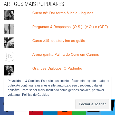
ARTIGOS MAIS POPULARES
Curso #8: Dar forma à ideia - loglines
Perguntas & Respostas: (O.S.), (V.O.) e (OFF)
Curso #19: do storyline ao guião
Arena ganha Palma de Ouro em Cannes
Grandes Diálogos: O Padrinho
Privacidade & Cookies: Este site usa cookies, à semelhança de qualquer
Grandes Diálogos: Escolhe uma pílula, de The
outro. Ao continuar a usar este site, autoriza o seu uso, dentro da lei
Matrix
aplicável. Para saber mais, incluindo como gerir os cookies, por favor
veja aqui:
Política de Cookies
Perguntas & Respostas: qual a diferença entre
um insert e um flashback?
Software StoryTouch atualiza para versão 2.0