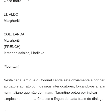
Once more . . .?
LT. ALDO
Margheriti.
COL. LANDA
Margheriti.
(FRENCH)
It means daisies, I believe.
[/fountain]
Nesta cena, em que o Coronel Landa está obviamente a brincar
ao gato e ao rato com os seus interlocutores, forçando-os a falar
num italiano que não dominam, Tarantino optou por indicar
simplesmente em parênteses a língua de cada frase do diálogo.