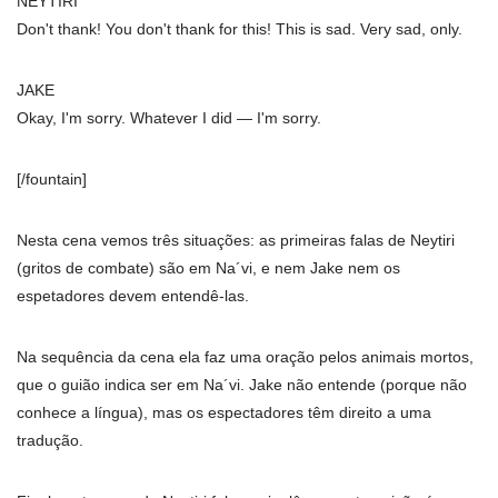
NEYTIRI
Don't thank! You don't thank for this! This is sad. Very sad, only.
JAKE
Okay, I'm sorry. Whatever I did — I'm sorry.
[/fountain]
Nesta cena vemos três situações: as primeiras falas de Neytiri
(gritos de combate) são em Na´vi, e nem Jake nem os
espetadores devem entendê-las.
Na sequência da cena ela faz uma oração pelos animais mortos,
que o guião indica ser em Na´vi. Jake não entende (porque não
conhece a língua), mas os espectadores têm direito a uma
tradução.