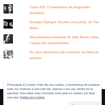
Curso #15: O mecanismo de progressão
dramática
Grandes Diálogos: Escolhe uma pílula, de The
Matrix
Uma pequena entrevista de João Nunes sobre
o papel dos argumentistas
Os cinco elementos para escrever um filme de
sucesso
Privacidade & Cookies: Este site usa cookies, à semelhança de qualquer
outro. Ao continuar a usar este site, autoriza o seu uso, dentro da lei
Direitos Reservados © 2005 -[current_year] JOÃO NUNES
aplicável. Para saber mais, incluindo como gerir os cookies, por favor
veja aqui:
Política de Cookies
POLÍTICA DE DIREITOS
POLÍTICA DE PRIVACIDADE