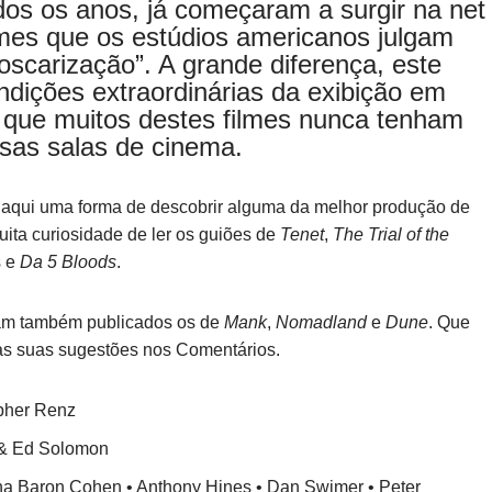
os os anos, já começaram a surgir na net
lmes que os estúdios americanos julgam
“oscarização”. A grande diferença, este
ndições extraordinárias da exibição em
que muitos destes filmes nunca tenham
sas salas de cinema.
 aqui uma forma de descobrir alguma da melhor produção de
ta curiosidade de ler os guiões de
Tenet
,
The Trial of the
s e
Da 5 Bloods
.
jam também publicados os de
Mank
,
Nomadland
e
Dune
. Que
as suas sugestões nos Comentários.
opher Renz
 & Ed Solomon
ha Baron Cohen • Anthony Hines • Dan Swimer • Peter