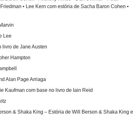
 Friedman • Lee Kern com estória de Sacha Baron Cohen •
Marvin
ke Lee
 livro de Jane Austen
topher Hampton
ampbell
nd Alan Page Arriaga
e Kaufman com base no livro de Iain Reid
itz
erson & Shaka King – Estória de Will Berson & Shaka King e