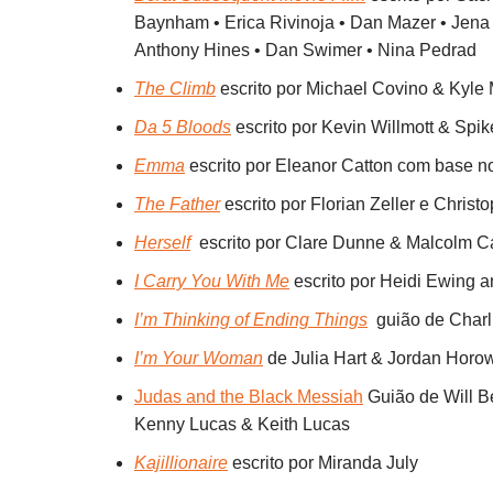
Baynham • Erica Rivinoja • Dan Mazer • Jena
Anthony Hines • Dan Swimer • Nina Pedrad
The Climb
escrito por Michael Covino & Kyle 
Da 5 Bloods
escrito por Kevin Willmott & Spi
Emma
escrito por Eleanor Catton com base no
The Father
escrito por Florian Zeller e Chris
Herself
escrito por Clare Dunne & Malcolm C
I Carry You With Me
escrito por Heidi Ewing a
I’m Thinking of Ending Things
guião de Charli
I’m Your Woman
de Julia Hart & Jordan Horow
Judas and the Black Messiah
Guião de Will B
Kenny Lucas & Keith Lucas
Kajillionaire
escrito por Miranda July