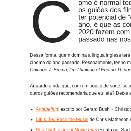
C
omo é normal tod
os guiões dos fi
ter potencial de 
ano, é que as co
2020 fazem com 
passado nas nos
Dessa forma, quem domina a língua inglesa terá
cinema do ano passado. Pessoalmente, tenho mui
Chicago 7
,
Emma
,
I’m Thinking of Ending Thing
Aguardo ainda que, com um pouco de sorte, se
outros guiões recomendaria que eu leia? Deixe 
Antebellum
escrito por Gerard Bush + Christ
Bill & Ted Face the Music
de Chris Matheson
Borat Subsequent Movie Film
escrito por Sac