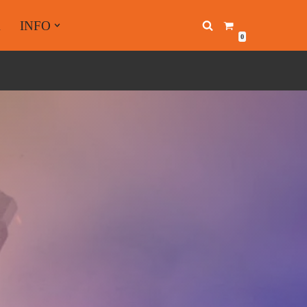
A
INFO
0