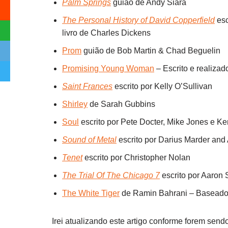
Palm Springs
guião de Andy Siara
The Personal History of David Copperfield
esc
livro de Charles Dickens
Prom
guião de Bob Martin & Chad Beguelin
Promising Young Woman
– Escrito e realiza
Saint Frances
escrito por Kelly O’Sullivan
Shirley
de Sarah Gubbins
Soul
escrito por Pete Docter, Mike Jones e 
Sound of Metal
escrito por Darius Marder an
Tenet
escrito por Christopher Nolan
The Trial Of The Chicago 7
escrito por Aaron 
The White Tiger
de Ramin Bahrani – Baseado
Irei atualizando este artigo conforme forem sen