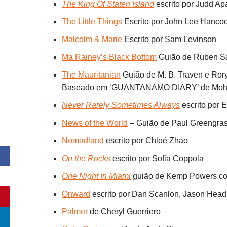
The King Of Staten Island
escrito por Judd A
The Little Things
Escrito por John Lee Hanco
Malcolm & Marie
Escrito por Sam Levinson
Ma Rainey’s Black Bottom
Guião de Ruben Sa
The Mauritanian
Guião de M. B. Traven e Rory
Baseado em ‘GUANTANAMO DIARY’ de Moha
Never Rarely Sometimes Always
escrito por 
News of the World
– Guião de Paul Greengras
Nomadland
escrito por Chloé Zhao
On the Rocks
escrito por Sofia Coppola
One Night In Miami
guião de Kemp Powers com
Onward
escrito por Dan Scanlon, Jason Head
Palmer
de Cheryl Guerriero