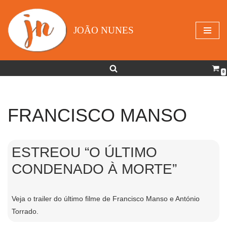
Avançar
JOÃO NUNES
para
o
conteúdo
0
FRANCISCO MANSO
ESTREOU “O ÚLTIMO
CONDENADO À MORTE”
Veja o trailer do último filme de Francisco Manso e António
Torrado.