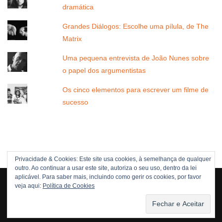
dramática
Grandes Diálogos: Escolhe uma pílula, de The
Matrix
Uma pequena entrevista de João Nunes sobre
o papel dos argumentistas
Os cinco elementos para escrever um filme de
sucesso
Privacidade & Cookies: Este site usa cookies, à semelhança de qualquer
outro. Ao continuar a usar este site, autoriza o seu uso, dentro da lei
Direitos Reservados © 2005 -[current_year] JOÃO NUNES
aplicável. Para saber mais, incluindo como gerir os cookies, por favor
veja aqui:
Política de Cookies
POLÍTICA DE DIREITOS
POLÍTICA DE PRIVACIDADE
Neve
| Criado com
WordPress