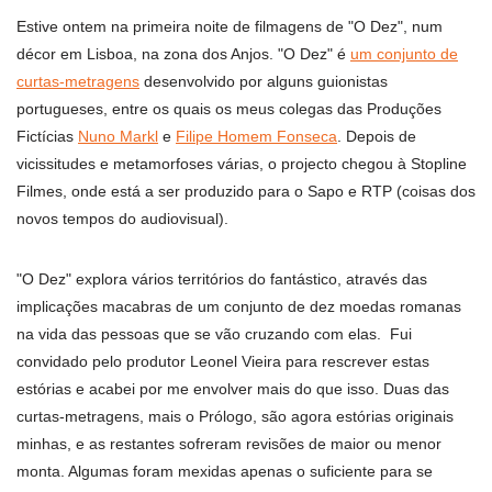
Estive ontem na primeira noite de filmagens de "O Dez", num
décor em Lisboa, na zona dos Anjos. "O Dez" é
um conjunto de
curtas-metragens
desenvolvido por alguns guionistas
portugueses, entre os quais os meus colegas das Produções
Fictícias
Nuno Markl
e
Filipe Homem Fonseca
. Depois de
vicissitudes e metamorfoses várias, o projecto chegou à Stopline
Filmes, onde está a ser produzido para o Sapo e RTP (coisas dos
novos tempos do audiovisual).
"O Dez" explora vários territórios do fantástico, através das
implicações macabras de um conjunto de dez moedas romanas
na vida das pessoas que se vão cruzando com elas. Fui
convidado pelo produtor Leonel Vieira para rescrever estas
estórias e acabei por me envolver mais do que isso. Duas das
curtas-metragens, mais o Prólogo, são agora estórias originais
minhas, e as restantes sofreram revisões de maior ou menor
monta. Algumas foram mexidas apenas o suficiente para se