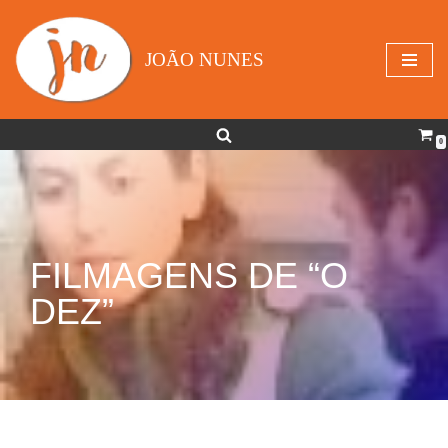
Avançar
JOÃO NUNES
para
o
conteúdo
0
FILMAGENS DE “O
DEZ”