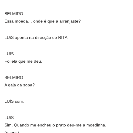
BELMIRO
Essa moeda… onde é que a arranjaste?
LUíS aponta na direcção de RITA.
LUíS
Foi ela que me deu.
BELMIRO
A gaja da sopa?
LUÍS sorri.
LUíS
Sim. Quando me encheu o prato deu-me a moedinha.
(pausa)