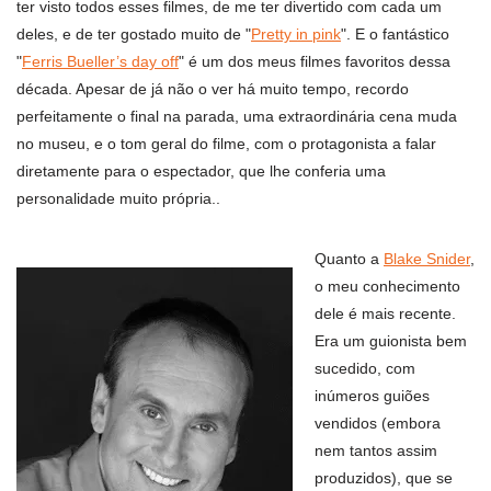
ter visto todos esses filmes, de me ter divertido com cada um
deles, e de ter gostado muito de "
Pretty in pink
". E o fantástico
"
Ferris Bueller’s day off
" é um dos meus filmes favoritos dessa
década. Apesar de já não o ver há muito tempo, recordo
perfeitamente o final na parada, uma extraordinária cena muda
no museu, e o tom geral do filme, com o protagonista a falar
diretamente para o espectador, que lhe conferia uma
personalidade muito própria..
Quanto a
Blake Snider
,
o meu conhecimento
dele é mais recente.
Era um guionista bem
sucedido, com
inúmeros guiões
vendidos (embora
nem tantos assim
produzidos), que se