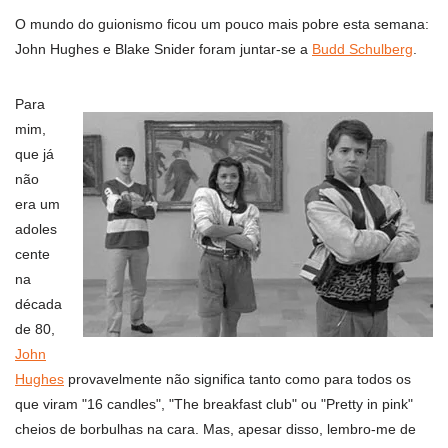
O mundo do guionismo ficou um pouco mais pobre esta semana:
John Hughes e Blake Snider foram juntar-se a
Budd Schulberg
.
Para
mim,
que já
não
era um
adoles
cente
na
década
de 80,
John
Hughes
provavelmente não significa tanto como para todos os
que viram "16 candles", "The breakfast club" ou "Pretty in pink"
cheios de borbulhas na cara. Mas, apesar disso, lembro-me de