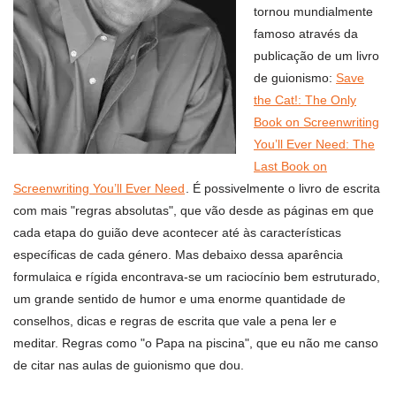
tornou mundialmente
famoso através da
publicação de um livro
de guionismo:
Save
the Cat!: The Only
Book on Screenwriting
You’ll Ever Need: The
Last Book on
Screenwriting You’ll Ever Need
. É possivelmente o livro de escrita
com mais "regras absolutas", que vão desde as páginas em que
cada etapa do guião deve acontecer até às características
específicas de cada género. Mas debaixo dessa aparência
formulaica e rígida encontrava-se um raciocínio bem estruturado,
um grande sentido de humor e uma enorme quantidade de
conselhos, dicas e regras de escrita que vale a pena ler e
meditar. Regras como "o Papa na piscina", que eu não me canso
de citar nas aulas de guionismo que dou.