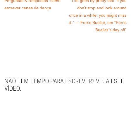
Perguntas & Respostas: como
“Life goes by pretty fast. If you
escrever cenas de dança
don’t stop and look around
once in a while, you might miss
it.” — Ferris Bueller, em “Ferris
Bueller’s day off”
NÃO TEM TEMPO PARA ESCREVER? VEJA ESTE
VÍDEO.