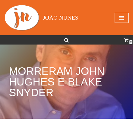
Avançar
JOÃO NUNES
para
o
conteúdo
0
MORRERAM JOHN
HUGHES E BLAKE
SNYDER