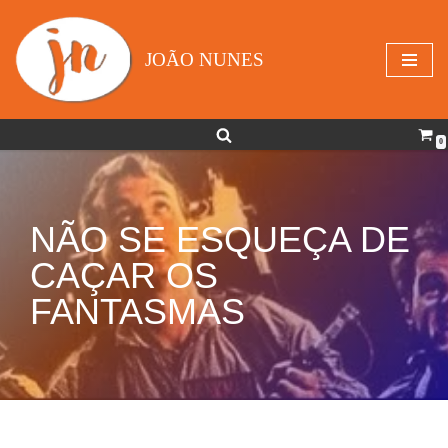
Avançar
JOÃO NUNES
para
o
conteúdo
0
NÃO SE ESQUEÇA DE
CAÇAR OS
FANTASMAS