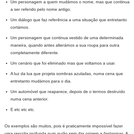
Um personagem a quem mudámos o nome, mas que continua
a ser referido pelo nome antigo.
Um diálogo que faz referência a uma situação que entretanto
cortámos.
Um personagem que continua vestido de uma determinada
maneira, quando antes alterámos a sua roupa para outra
completamente diferente.
Um cenário que foi eliminado mas que voltamos a usar.
A luz da lua que projeta sombras azuladas, numa cena que
entretanto mudámos para o dia.
Um automóvel que reaparece, depois de o termos destruído
numa cena anterior.
E etc etc etc.
Os exemplos são muitos, pois é praticamente impossível fazer
uma rescrita profunda num guião sem dar origem a
fantasmas
. A