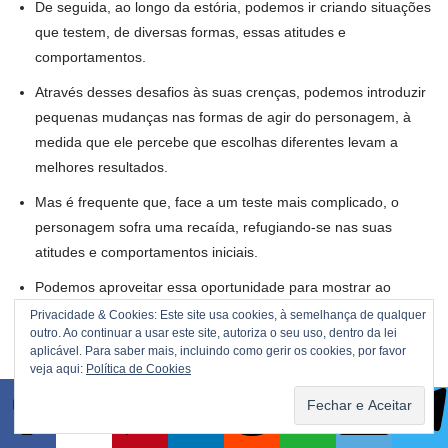
De seguida, ao longo da estória, podemos ir criando situações
que testem, de diversas formas, essas atitudes e
comportamentos.
Através desses desafios às suas crenças, podemos introduzir
pequenas mudanças nas formas de agir do personagem, à
medida que ele percebe que escolhas diferentes levam a
melhores resultados.
Mas é frequente que, face a um teste mais complicado, o
personagem sofra uma recaída, refugiando-se nas suas
atitudes e comportamentos iniciais.
Podemos aproveitar essa oportunidade para mostrar ao
próprio personagem as consequências nefastas dessa
Privacidade & Cookies: Este site usa cookies, à semelhança de qualquer
outro. Ao continuar a usar este site, autoriza o seu uso, dentro da lei
recaída.
aplicável. Para saber mais, incluindo como gerir os cookies, por favor
veja aqui:
Política de Cookies
E isso pode conduzir a um momento de iluminação do
personagem. Essa epifania pode ser manifestada de formas
mais evidentes ou mais subtis.