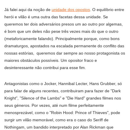
Já falei aqui da noção de
unidade dos opostos
. O equilíbrio entre
herói e vilão é uma outra das facetas dessa unidade. Se
queremos ter dois adversários presos um ao outro por algemas,
é bom que um deles não pese três vezes mais do que o outro
(metaforicamente falando). Principalmente porque, como bons
dramaturgos, apostados na escalada permanente do conflito das
nossas estórias, queremos dar sempre ao nosso protagonista os
maiores obstáculos possíveis. Um opositor fraco e
desinteressante não contribui para esse fim.
Antagonistas como o Jocker, Hannibal Lecter, Hans Grubber, só
para falar de alguns recentes, contribuiram para fazer de "Dark
Knight", "Silence of the Lambs" e "Die Hard" grandes filmes nos
seus géneros. Por vezes, até num filme perfeitamente
menosprezável, como o "Robin Hood: Prince of Thieves", pode
surgir um vilão memorável, como era o caso do Seriff de
Nothingam, um bandido interpretado por Alan Rickman que