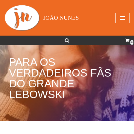
Avançar
JOÃO NUNES
para
o
conteúdo
0
PARA OS
VERDADEIROS FÃS
DO GRANDE
LEBOWSKI