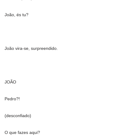
João, és tu?
João vira-se, surpreendido.
JOÃO
Pedro?!
(desconfiado)
O que fazes aqui?