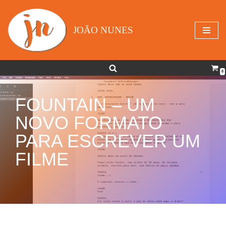
Avançar
JOÃO NUNES
para
o
conteúdo
0
FOUNTAIN – UM
NOVO FORMATO
PARA ESCREVER UM
FILME