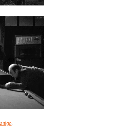
artigo
.