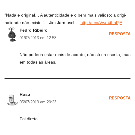
“Nada é ori­gi­nal… A auten­ti­ci­dade é o bem mais vali­oso; a ori­gi­
na­li­dade não existe.” – Jim Jarmusch –
http://t.co/Vwe4tboPjA
Pedro Ribeiro
RESPOSTA
01/07/2013 em 12:58
Não poderia estar mais de acordo, não só na escrita, mas
em todas as áreas.
Rosa
RESPOSTA
05/07/2013 em 20:23
Foi direto.