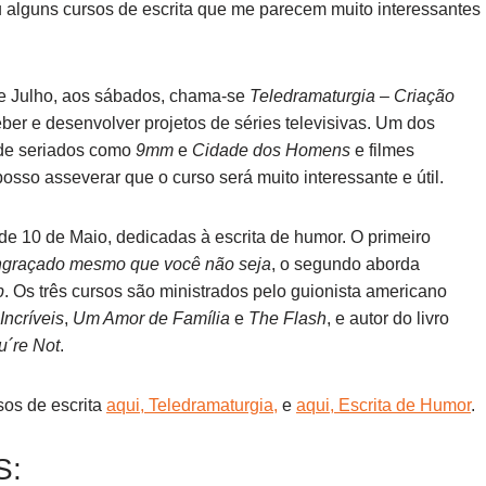
u alguns cursos de escrita que me parecem muito interessantes
 de Julho, aos sábados, chama-se
Teledramaturgia – Criação
eber e desenvolver projetos de séries televisivas. Um dos
r de seriados como
9mm
e
Cidade dos Homens
e filmes
osso asseverar que o curso será muito interessante e útil.
 de 10 de Maio, dedicadas à escrita de humor. O primeiro
ngraçado mesmo que você não seja
, o segundo aborda
b
. Os três cursos são ministrados pelo guionista americano
Incríveis
,
Um Amor de Família
e
The Flash
, e autor do livro
u´re Not
.
sos de escrita
aqui, Teledramaturgia,
e
aqui, Escrita de Humor
.
S: