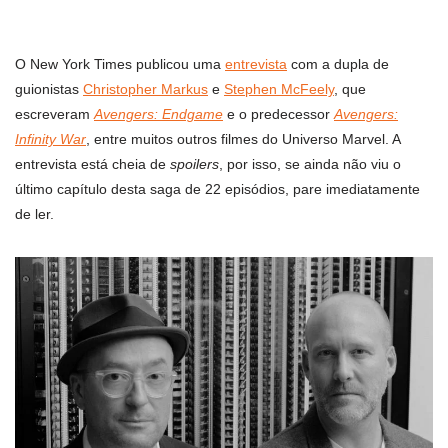
O New York Times publicou uma
entrevista
com a dupla de
guionistas
Christopher Markus
e
Stephen McFeely
, que
escreveram
Avengers: Endgame
e o predecessor
Avengers:
Infinity War
, entre muitos outros filmes do Universo Marvel. A
entrevista está cheia de
spoilers
, por isso, se ainda não viu o
último capítulo desta saga de 22 episódios, pare imediatamente
de ler.