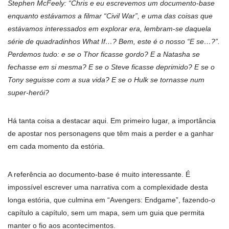
Stephen McFeely: “Chris e eu escrevemos um documento-base
enquanto estávamos a filmar “Civil War”, e uma das coisas que
estávamos interessados em explorar era, lembram-se daquela
série de quadradinhos What If…? Bem, este é o nosso “E se…?”.
Perdemos tudo: e se o Thor ficasse gordo? E a Natasha se
fechasse em si mesma? E se o Steve ficasse deprimido? E se o
Tony seguisse com a sua vida? E se o Hulk se tornasse num
super-herói?
Há tanta coisa a destacar aqui. Em primeiro lugar, a importância
de apostar nos personagens que têm mais a perder e a ganhar
em cada momento da estória.
A referência ao documento-base é muito interessante. É
impossível escrever uma narrativa com a complexidade desta
longa estória, que culmina em “Avengers: Endgame”, fazendo-o
capítulo a capítulo, sem um mapa, sem um guia que permita
manter o fio aos acontecimentos.