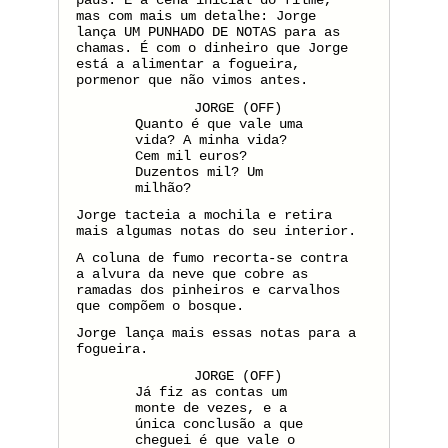
paus. É a cena inicial do filme,
mas com mais um detalhe: Jorge
lança UM PUNHADO DE NOTAS para as
chamas. É com o dinheiro que Jorge
está a alimentar a fogueira,
pormenor que não vimos antes.
JORGE (OFF)
Quanto é que vale uma
vida? A minha vida?
Cem mil euros?
Duzentos mil? Um
milhão?
Jorge tacteia a mochila e retira
mais algumas notas do seu interior.
A coluna de fumo recorta-se contra
a alvura da neve que cobre as
ramadas dos pinheiros e carvalhos
que compõem o bosque.
Jorge lança mais essas notas para a
fogueira.
JORGE (OFF)
Já fiz as contas um
monte de vezes, e a
única conclusão a que
cheguei é que vale o