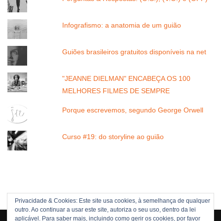
Infografismo: a anatomia de um guião
Guiões brasileiros gratuitos disponíveis na net
"JEANNE DIELMAN" ENCABEÇA OS 100
MELHORES FILMES DE SEMPRE
Porque escrevemos, segundo George Orwell
Curso #19: do storyline ao guião
Privacidade & Cookies: Este site usa cookies, à semelhança de qualquer
outro. Ao continuar a usar este site, autoriza o seu uso, dentro da lei
Direitos Reservados © 2005 -[current_year] JOÃO NUNES
aplicável. Para saber mais, incluindo como gerir os cookies, por favor