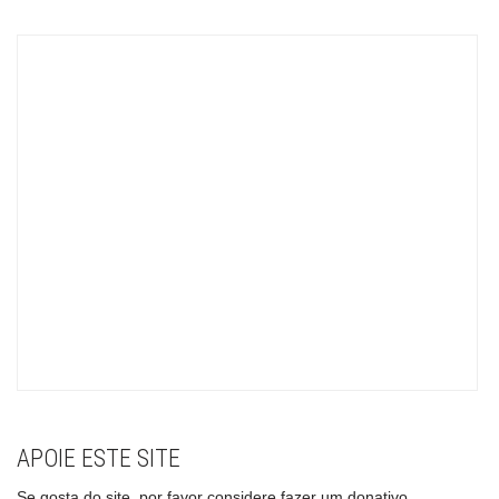
APOIE ESTE SITE
Se gosta do site, por favor considere fazer um donativo.