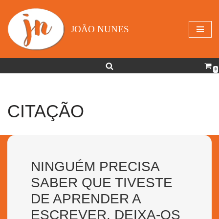
Avançar
JOÃO NUNES
para
o
conteúdo
0
CITAÇÃO
NINGUÉM PRECISA
SABER QUE TIVESTE
DE APRENDER A
ESCREVER. DEIXA-OS