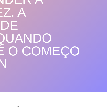
Z. A
 DE
 QUANDO
 É O COMEÇO
N