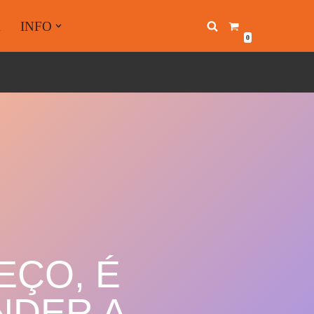
A
INFO
0
EÇO, É
NDER A