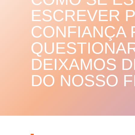
ESCREVER PE
CONFIANÇA 
QUESTIONAR
DEIXAMOS D
DO NOSSO F