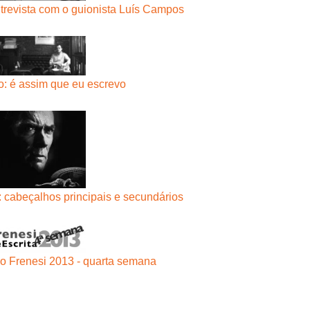
ntrevista com o guionista Luís Campos
ro: é assim que eu escrevo
 cabeçalhos principais e secundários
do Frenesi 2013 - quarta semana