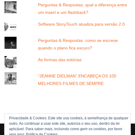
Perguntas & Respostas: qual a diferença entre
um insert e um flashback?
Software StoryTouch atualiza para versão 2.0
Perguntas & Respostas: como se escreve
quando o plano fica escuro?
As formas das estórias
"JEANNE DIELMAN" ENCABEÇA OS 100
MELHORES FILMES DE SEMPRE
Privacidade & Cookies: Este site usa cookies, à semelhança de qualquer
outro. Ao continuar a usar este site, autoriza o seu uso, dentro da lei
Direitos Reservados © 2005 -[current_year] JOÃO NUNES
aplicável. Para saber mais, incluindo como gerir os cookies, por favor
veja aqui:
Política de Cookies