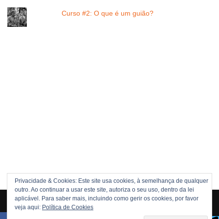
Curso #2: O que é um guião?
Privacidade & Cookies: Este site usa cookies, à semelhança de qualquer
outro. Ao continuar a usar este site, autoriza o seu uso, dentro da lei
Direitos Reservados © 2005 -[current_year] JOÃO NUNES
aplicável. Para saber mais, incluindo como gerir os cookies, por favor
veja aqui:
Política de Cookies
POLÍTICA DE DIREITOS
POLÍTICA DE PRIVACIDADE