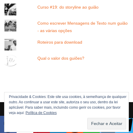
Curso #19: do storyline ao guião
Como escrever Mensagens de Texto num guião
- as várias opções
Roteiros para download
Qual o valor dos guiões?
Privacidade & Cookies: Este site usa cookies, à semelhança de qualquer
outro. Ao continuar a usar este site, autoriza o seu uso, dentro da lei
Direitos Reservados © 2005 -[current_year] JOÃO NUNES
aplicável. Para saber mais, incluindo como gerir os cookies, por favor
veja aqui:
Política de Cookies
POLÍTICA DE DIREITOS
POLÍTICA DE PRIVACIDADE
Neve
| Criado com
WordPress