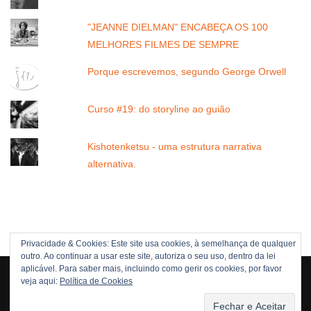
"JEANNE DIELMAN" ENCABEÇA OS 100
MELHORES FILMES DE SEMPRE
Porque escrevemos, segundo George Orwell
Curso #19: do storyline ao guião
Kishotenketsu - uma estrutura narrativa
alternativa.
Privacidade & Cookies: Este site usa cookies, à semelhança de qualquer
outro. Ao continuar a usar este site, autoriza o seu uso, dentro da lei
Direitos Reservados © 2005 -[current_year] JOÃO NUNES
aplicável. Para saber mais, incluindo como gerir os cookies, por favor
veja aqui:
Política de Cookies
POLÍTICA DE DIREITOS
POLÍTICA DE PRIVACIDADE