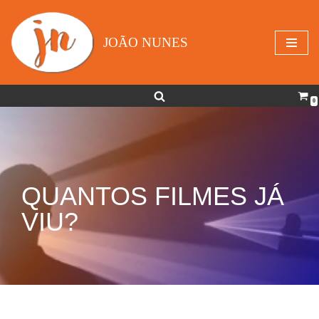
Avançar
JOÃO NUNES
para
o
conteúdo
0
QUANTOS FILMES JÁ
VIU?