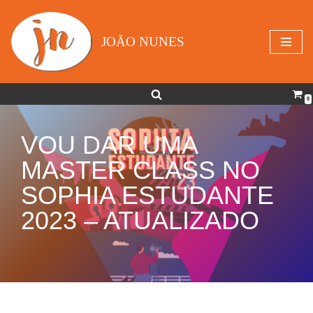
Avançar
JOÃO NUNES
para
o
conteúdo
0
VOU DAR UMA
MASTER CLASS NO
SOPHIA ESTUDANTE
2023 – ATUALIZADO