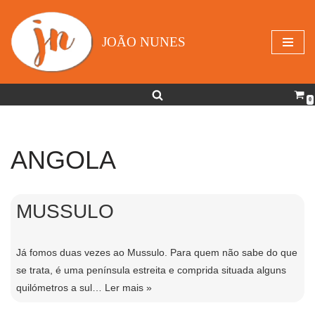
Avançar
JOÃO NUNES
para
o
conteúdo
0
ANGOLA
MUSSULO
Já fomos duas vezes ao Mussulo. Para quem não sabe do que
se trata, é uma pení­nsula estreita e comprida situada alguns
quilómetros a sul…
Ler mais »