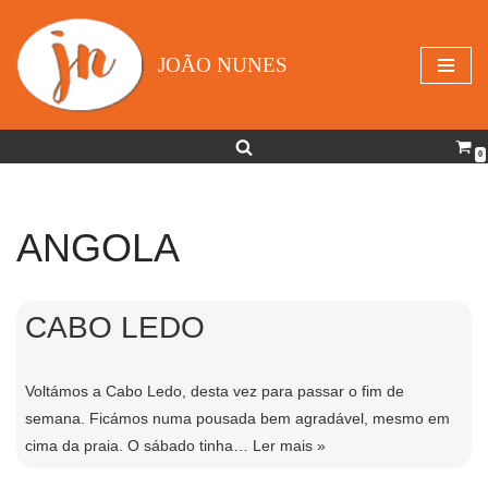
Avançar
JOÃO NUNES
para
o
conteúdo
0
ANGOLA
CABO LEDO
Voltámos a Cabo Ledo, desta vez para passar o fim de
semana. Ficámos numa pousada bem agradável, mesmo em
cima da praia. O sábado tinha…
Ler mais »